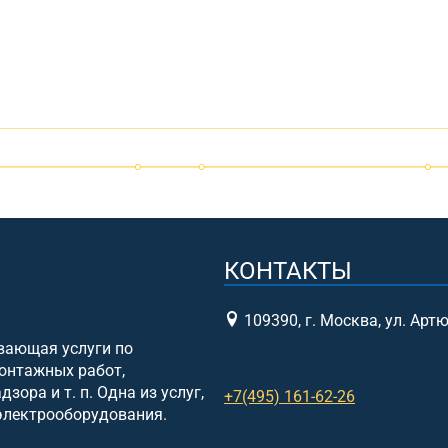
КОНТАКТЫ
109390, г. Москва, ул. Артюх
вающая услуги по
онтажных работ,
ора и т. п. Одна из услуг,
+7(495) 161-62-26
 электрооборудования.